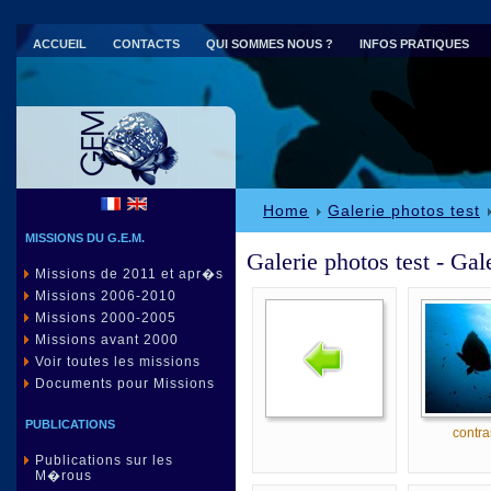
ACCUEIL
CONTACTS
QUI SOMMES NOUS ?
INFOS PRATIQUES
Parc national de Port-Cros (83)
Home
Galerie photos test
MISSIONS DU G.E.M.
Galerie photos test - Gal
Missions de 2011 et apr�s
Missions 2006-2010
Missions 2000-2005
Missions avant 2000
Voir toutes les missions
Documents pour Missions
PUBLICATIONS
contra
Publications sur les
M�rous