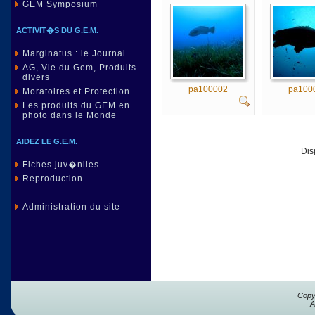
GEM Symposium
ACTIVIT�S DU G.E.M.
Marginatus : le Journal
AG, Vie du Gem, Produits
divers
pa100002
pa100
Moratoires et Protection
Les produits du GEM en
photo dans le Monde
AIDEZ LE G.E.M.
Dis
Fiches juv�niles
Reproduction
Administration du site
Copy
A